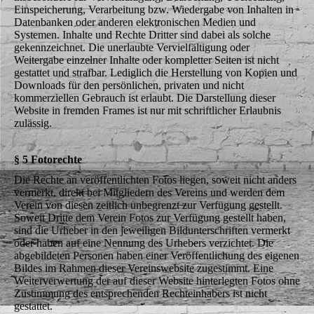
Einspeicherung, Verarbeitung bzw. Wiedergabe von Inhalten in
Datenbanken oder anderen elektronischen Medien und
Systemen. Inhalte und Rechte Dritter sind dabei als solche
gekennzeichnet. Die unerlaubte Vervielfältigung oder
Weitergabe einzelner Inhalte oder kompletter Seiten ist nicht
gestattet und strafbar. Lediglich die Herstellung von Kopien und
Downloads für den persönlichen, privaten und nicht
kommerziellen Gebrauch ist erlaubt. Die Darstellung dieser
Website in fremden Frames ist nur mit schriftlicher Erlaubnis
zulässig.
§ 5 Fotorechte
Die Rechte an veröffentlichten Fotos liegen, soweit nicht anders
vermerkt, direkt bei Mitgliedern des Vereins und werden dem
Verein von diesen zeitlich unbegrenzt zur Verfügung gestellt.
Soweit Dritte dem Verein Fotos zur Verfügung gestellt haben,
sind die Urheber in den jeweiligen Bildunterschriften vermerkt
oder haben auf eine Nennung des Urhebers verzichtet. Die
abgebildeten Personen haben einer Veröffentlichung des eigenen
Bildes im Rahmen dieser Vereinswebsite zugestimmt. Eine
Weiterverwertung der auf dieser Website hinterlegten Fotos ohne
Zustimmung des entsprechenden Rechteinhabers ist nicht
gestattet.