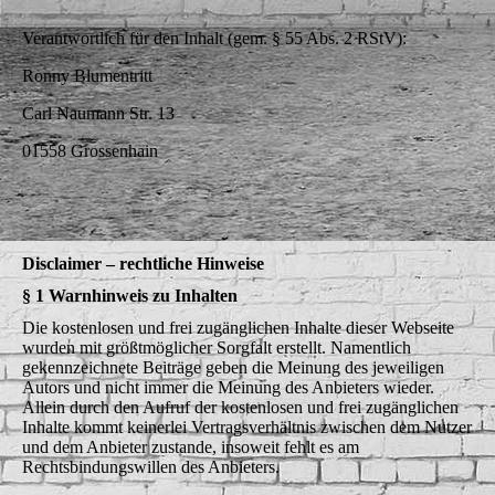
Verantwortlich für den Inhalt (gem. § 55 Abs. 2 RStV):
Ronny Blumentritt
Carl Naumann Str. 13
01558 Grossenhain
Disclaimer – rechtliche Hinweise
§ 1 Warnhinweis zu Inhalten
Die kostenlosen und frei zugänglichen Inhalte dieser Webseite
wurden mit größtmöglicher Sorgfalt erstellt. Namentlich
gekennzeichnete Beiträge geben die Meinung des jeweiligen
Autors und nicht immer die Meinung des Anbieters wieder.
Allein durch den Aufruf der kostenlosen und frei zugänglichen
Inhalte kommt keinerlei Vertragsverhältnis zwischen dem Nutzer
und dem Anbieter zustande, insoweit fehlt es am
Rechtsbindungswillen des Anbieters.