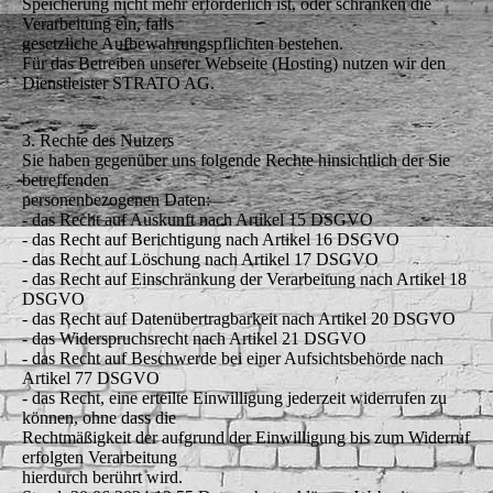
Speicherung nicht mehr erforderlich ist, oder schränken die
Verarbeitung ein, falls
gesetzliche Aufbewahrungspflichten bestehen.
Für das Betreiben unserer Webseite (Hosting) nutzen wir den
Dienstleister STRATO AG.
3. Rechte des Nutzers
Sie haben gegenüber uns folgende Rechte hinsichtlich der Sie
betreffenden
personenbezogenen Daten:
- das Recht auf Auskunft nach Artikel 15 DSGVO
- das Recht auf Berichtigung nach Artikel 16 DSGVO
- das Recht auf Löschung nach Artikel 17 DSGVO
- das Recht auf Einschränkung der Verarbeitung nach Artikel 18
DSGVO
- das Recht auf Datenübertragbarkeit nach Artikel 20 DSGVO
- das Widerspruchsrecht nach Artikel 21 DSGVO
- das Recht auf Beschwerde bei einer Aufsichtsbehörde nach
Artikel 77 DSGVO
- das Recht, eine erteilte Einwilligung jederzeit widerrufen zu
können, ohne dass die
Rechtmäßigkeit der aufgrund der Einwilligung bis zum Widerruf
erfolgten Verarbeitung
hierdurch berührt wird.